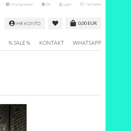
Chronographen
DE
Login
Merkzettel
0,00 EUR
IHR KONTO
% SALE %
KONTAKT
WHATSAPP