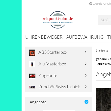
Gründe für U
UHRENBEWEGER
AUFBEWAHRUNG
T
Startseite
ABS Starterbox
genaue Ze
Alu Masterbox
Jahreskal
Ange
Angebote
Zubehör Swiss Kubick
Angebote