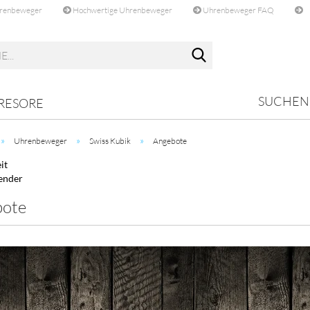
hrenbeweger
Hochwertige Uhrenbeweger
Uhrenbeweger FAQ
Suche...
SUCHEN
RESORE
»
»
»
Uhrenbeweger
Swiss Kubik
Angebote
it
ender
bote