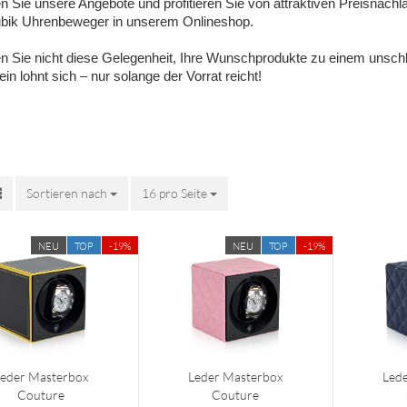
 Sie unsere Angebote und profitieren Sie von attraktiven Preisnachl
bik Uhrenbeweger in unserem Onlineshop.
n Sie nicht diese Gelegenheit, Ihre Wunschprodukte zu einem unsc
ein lohnt sich – nur solange der Vorrat reicht!
Sortieren nach
Sortieren nach
16 pro Seite
pro Seite
NEU
TOP
-19%
NEU
TOP
-19%
eder Masterbox
Leder Masterbox
Led
Couture
Couture