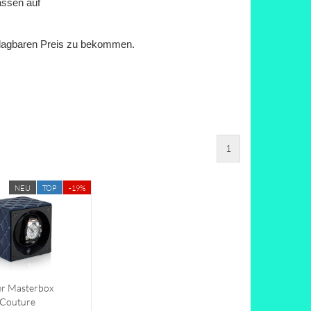
ässen auf
hlagbaren Preis zu bekommen.
1
NEU
TOP
-19%
er Masterbox
Couture