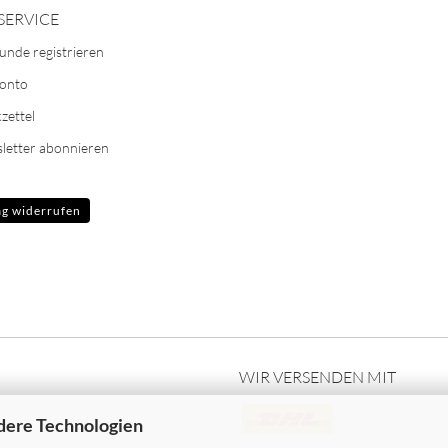
SERVICE
unde registrieren
Konto
zettel
letter abonnieren
ag widerrufen
WIR VERSENDEN MIT
dere Technologien